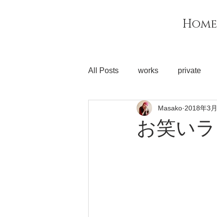
MIZUIRO
Home
PRINT
All Posts
works
private
Masako
2018年3
お笑いラ