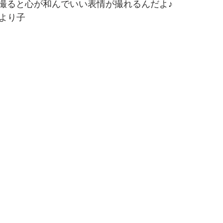
撮ると心が和んでいい表情が撮れるんだよ♪
ーより子