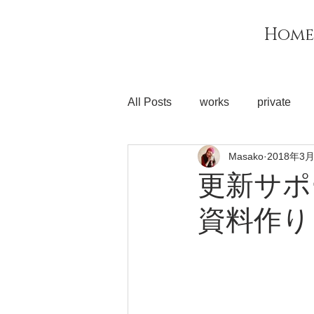
MIZUIRO
Home
PRINT
All Posts
works
private
Masako
2018年3
更新サポ
資料作り