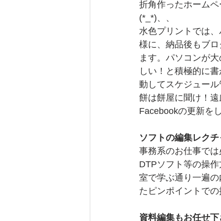
折角作ったホームペ
(*_*)、、
水色プリントでは、
様に、納品後もブログ
ます。パソコンが大
しい！と積極的に書
動してスケジュール
餅は餅屋に聞け！遠
Facebookの更新
ソフトの編集レクチ
事務系のお仕事では必須のWo
DTPソフト等の操
室で学ぶ通り一遍の
たピンポイントでの
資料編集もお任せ下